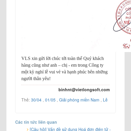
VLS xin gửi lời chúc tới toàn thể Quý khách
hàng cũng như anh – chị - em trong Công ty
một kỳ nghỉ lễ vui vẻ và hạnh phúc bên những
người thân yêu!
binhnt@vietlongsoft.com
Thẻ:
30/04
,
01/05
,
Giải phóng miền Nam
,
Lễ
Các tin tức liên quan
[Câu hỏi] Vấn đề sử dụng Hoá đơn điện tử -