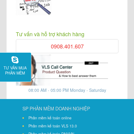
Tư vấn và hỗ trợ khách hàng
0908.401.607
TƯ VẤN MUA
PHẦN MỀM
08:00 AM - 05:00 PM Monday - Saturday
SP PHẦN MỀM DOANH NGHIỆP
Phần mềm kế toán online
Phần mềm kế toán VLS 13.0