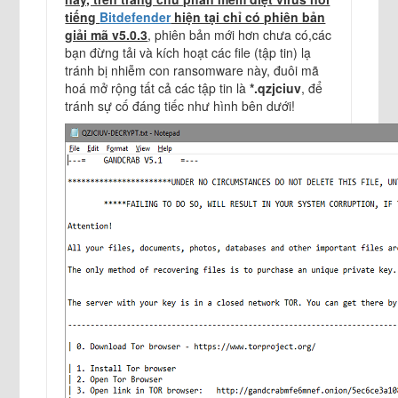
tiếng
Bitdefender
hiện tại chỉ có phiên bản
giải mã v5.0.3
, phiên bản mới hơn chưa có,các
bạn đừng tải và kích hoạt các file (tập tin) lạ
tránh bị nhiễm con ransomware này, đuôi mã
hoá mở rộng tất cả các tập tin là
*.qzjciuv
, để
tránh sự cố đáng tiếc như hình bên dưới!