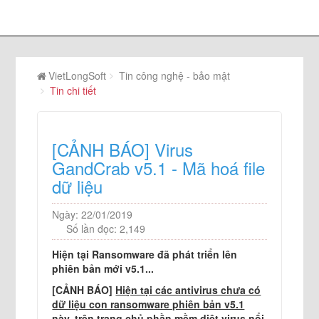
VietLongSoft
Tin công nghệ - bảo mật
Tin chi tiết
[CẢNH BÁO] Virus
GandCrab v5.1 - Mã hoá file
dữ liệu
Ngày: 22/01/2019
Số lần đọc: 2,149
Hiện tại Ransomware đã phát triển lên
phiên bản mới v5.1...
[CẢNH BÁO]
Hiện tại các antivirus chưa có
dữ liệu con ransomware phiên bản v5.1
này, trên trang chủ phần mềm diệt virus nổi