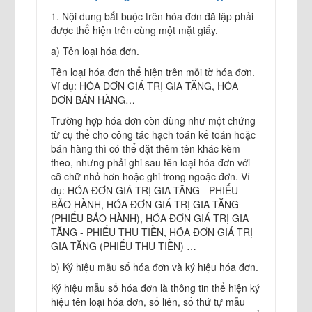
1. Nội dung bắt buộc trên hóa đơn đã lập phải
được thể hiện trên cùng một mặt giấy.
a) Tên loại hóa đơn.
Tên loại hóa đơn thể hiện trên mỗi tờ hóa đơn.
Ví dụ: HÓA ĐƠN GIÁ TRỊ GIA TĂNG, HÓA
ĐƠN BÁN HÀNG…
Trường hợp hóa đơn còn dùng như một chứng
từ cụ thể cho công tác hạch toán kế toán hoặc
bán hàng thì có thể đặt thêm tên khác kèm
theo, nhưng phải ghi sau tên loại hóa đơn với
cỡ chữ nhỏ hơn hoặc ghi trong ngoặc đơn. Ví
dụ: HÓA ĐƠN GIÁ TRỊ GIA TĂNG - PHIẾU
BẢO HÀNH, HÓA ĐƠN GIÁ TRỊ GIA TĂNG
(PHIẾU BẢO HÀNH), HÓA ĐƠN GIÁ TRỊ GIA
TĂNG - PHIẾU THU TIỀN, HÓA ĐƠN GIÁ TRỊ
GIA TĂNG (PHIẾU THU TIỀN) …
b) Ký hiệu mẫu số hóa đơn và ký hiệu hóa đơn.
Ký hiệu mẫu số hóa đơn là thông tin thể hiện ký
hiệu tên loại hóa đơn, số liên, số thứ tự mẫu