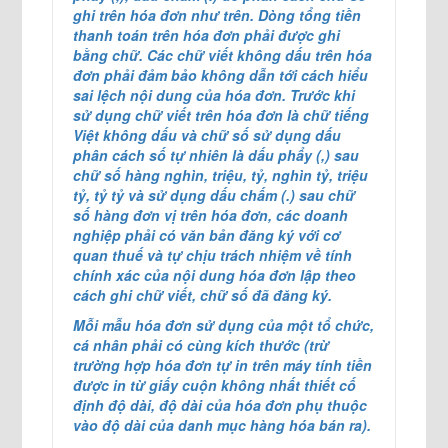
ghi trên hóa đơn như trên. Dòng tổng tiền
thanh toán trên hóa đơn phải được ghi
bằng chữ. Các chữ viết không dấu trên hóa
đơn phải đảm bảo không dẫn tới cách hiểu
sai lệch nội dung của hóa đơn. Trước khi
sử dụng chữ viết trên hóa đơn là chữ tiếng
Việt không dấu và chữ số sử dụng dấu
phân cách số tự nhiên là dấu phẩy (,) sau
chữ số hàng nghìn, triệu, tỷ, nghìn tỷ, triệu
tỷ, tỷ tỷ và sử dụng dấu chấm (.) sau chữ
số hàng đơn vị trên hóa đơn, các doanh
nghiệp phải có văn bản đăng ký với cơ
quan thuế và tự chịu trách nhiệm về tính
chính xác của nội dung hóa đơn lập theo
cách ghi chữ viết, chữ số đã đăng ký.
Mỗi mẫu hóa đơn sử dụng của một tổ chức,
cá nhân phải có cùng kích thước (trừ
trường hợp hóa đơn tự in trên máy tính tiền
được in từ giấy cuộn không nhất thiết cố
định độ dài, độ dài của hóa đơn phụ thuộc
vào độ dài của danh mục hàng hóa bán ra).