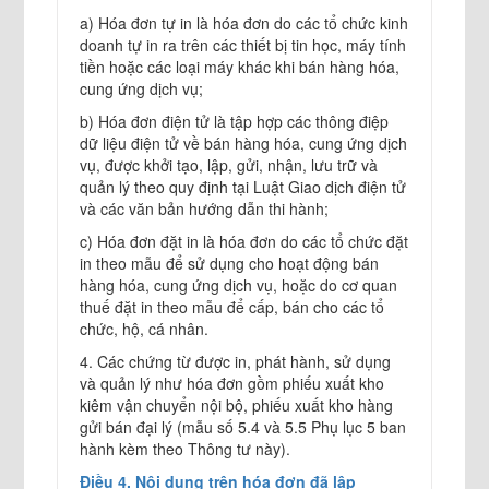
a) Hóa đơn tự in là hóa đơn do các tổ chức kinh
doanh tự in ra trên các thiết bị tin học, máy tính
tiền hoặc các loại máy khác khi bán hàng hóa,
cung ứng dịch vụ;
b) Hóa đơn điện tử là tập hợp các thông điệp
dữ liệu điện tử về bán hàng hóa, cung ứng dịch
vụ, được khởi tạo, lập, gửi, nhận, lưu trữ và
quản lý theo quy định tại Luật Giao dịch điện tử
và các văn bản hướng dẫn thi hành;
c) Hóa đơn đặt in là hóa đơn do các tổ chức đặt
in theo mẫu để sử dụng cho hoạt động bán
hàng hóa, cung ứng dịch vụ, hoặc do cơ quan
thuế đặt in theo mẫu để cấp, bán cho các tổ
chức, hộ, cá nhân.
4. Các chứng từ được in, phát hành, sử dụng
và quản lý như hóa đơn gồm phiếu xuất kho
kiêm vận chuyển nội bộ, phiếu xuất kho hàng
gửi bán đại lý (mẫu số 5.4 và 5.5 Phụ lục 5 ban
hành kèm theo Thông tư này).
Điều 4. Nội dung trên hóa đơn đã lập