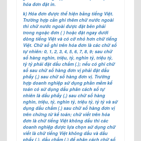
hóa đơn đặt in.
k) Hóa đơn được thể hiện bằng tiếng Việt.
Trường hợp cần ghi thêm chữ nước ngoài
thì chữ nước ngoài được đặt bên phải
trong ngoặc đơn ( ) hoặc đặt ngay dưới
dòng tiếng Việt và có cỡ nhỏ hơn chữ tiếng
Việt. Chữ số ghi trên hóa đơn là các chữ số
tự nhiên: 0, 1, 2, 3, 4, 5, 6, 7, 8, 9; sau chữ
số hàng nghìn, triệu, tỷ, nghìn tỷ, triệu tỷ,
tỷ tỷ phải đặt dấu chấm (.); nếu có ghi chữ
số sau chữ số hàng đơn vị phải đặt dấu
phẩy (,) sau chữ số hàng đơn vị. Trường
hợp doanh nghiệp sử dụng phần mềm kế
toán có sử dụng dấu phân cách số tự
nhiên là dấu phẩy (,) sau chữ số hàng
nghìn, triệu, tỷ, nghìn tỷ, triệu tỷ, tỷ tỷ và sử
dụng dấu chấm (.) sau chữ số hàng đơn vị
trên chứng từ kế toán; chữ viết trên hóa
đơn là chữ tiếng Việt không dấu thì các
doanh nghiệp được lựa chọn sử dụng chữ
viết là chữ tiếng Việt không dấu và dấu
phẩy (,), dấu chấm (.) để phân cách chữ số