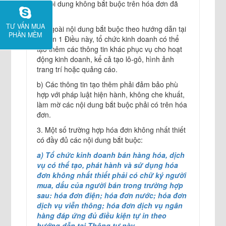
2. Nội dung không bắt buộc trên hóa đơn đã
lập.
TƯ VẤN MUA
a) Ngoài nội dung bắt buộc theo hướng dẫn tại
PHẦN MỀM
khoản 1 Điều này, tổ chức kinh doanh có thể
tạo thêm các thông tin khác phục vụ cho hoạt
động kinh doanh, kể cả tạo lô-gô, hình ảnh
trang trí hoặc quảng cáo.
b) Các thông tin tạo thêm phải đảm bảo phù
hợp với pháp luật hiện hành, không che khuất,
làm mờ các nội dung bắt buộc phải có trên hóa
đơn.
3. Một số trường hợp hóa đơn không nhất thiết
có đầy đủ các nội dung bắt buộc:
a) Tổ chức kinh doanh bán hàng hóa, dịch
vụ có thể tạo, phát hành và sử dụng hóa
đơn không nhất thiết phải có chữ ký người
mua, dấu của người bán trong trường hợp
sau: hóa đơn điện; hóa đơn nước; hóa đơn
dịch vụ viễn thông; hóa đơn dịch vụ ngân
hàng đáp ứng đủ điều kiện tự in theo
hướng dẫn tại Thông tư này.