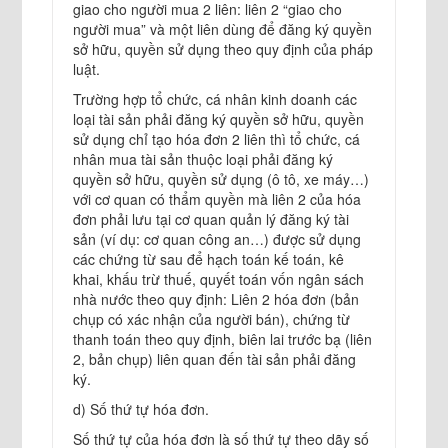
giao cho người mua 2 liên: liên 2 “giao cho
người mua” và một liên dùng để đăng ký quyền
sở hữu, quyền sử dụng theo quy định của pháp
luật.
Trường hợp tổ chức, cá nhân kinh doanh các
loại tài sản phải đăng ký quyền sở hữu, quyền
sử dụng chỉ tạo hóa đơn 2 liên thì tổ chức, cá
nhân mua tài sản thuộc loại phải đăng ký
quyền sở hữu, quyền sử dụng (ô tô, xe máy…)
với cơ quan có thẩm quyền mà liên 2 của hóa
đơn phải lưu tại cơ quan quản lý đăng ký tài
sản (ví dụ: cơ quan công an…) được sử dụng
các chứng từ sau để hạch toán kế toán, kê
khai, khấu trừ thuế, quyết toán vốn ngân sách
nhà nước theo quy định: Liên 2 hóa đơn (bản
chụp có xác nhận của người bán), chứng từ
thanh toán theo quy định, biên lai trước bạ (liên
2, bản chụp) liên quan đến tài sản phải đăng
ký.
d) Số thứ tự hóa đơn.
Số thứ tự của hóa đơn là số thứ tự theo dãy số