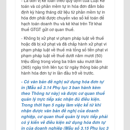
- Là đơn vị kế toán theo quy định của Luật Kế
toán và có phần mềm tự in hóa đơn đảm bảo
định kỳ hàng tháng dữ liệu từ phần mềm tự in
hóa đơn phải được chuyển vào sổ kế toán để
hạch toán doanh thu và kê khai trên Tờ khai
thuế GTGT gửi cơ quan thuế.
- Không bị xử phạt vi phạm pháp luật về thuế
hoặc đã bị xử phạt và đã chấp hành xử phạt vi
phạm pháp luật về thuế mà tổng số tiền phạt vi
phạm pháp luật về thuế dưới năm mươi (50)
triệu đồng trong vòng ba trăm sáu mươi lăm
(365) ngày tính liên tục từ ngày thông báo phát
hành hóa đơn tự in lần đầu trở về trước.
- Có văn bản đề nghị sử dụng hóa đơn tự
in (Mẫu số 3.14 Phụ lục 3 ban hành kèm
theo Thông tư này) và được cơ quan thuế
quản lý trực tiếp xác nhận đủ điều kiện.
Trong thời hạn 5 ngày làm việc kể từ khi
nhận được văn bản đề nghị của doanh
nghiệp, cơ quan thuế quản lý trực tiếp phải
có ý kiến về điều kiện sử dụng hóa đơn tự
in của doanh nghiệp (Mẫu số 3.15 Phụ lục 3