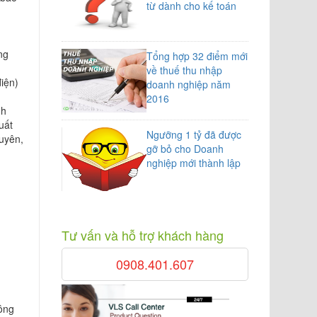
từ dành cho kế toán
ng
Tổng hợp 32 điểm mới
về thuế thu nhập
iện)
doanh nghiệp năm
2016
nh
uất
Ngưỡng 1 tỷ đã được
guyên,
gỡ bỏ cho Doanh
nghiệp mới thành lập
Tư vấn và hỗ trợ khách hàng
0908.401.607
ông