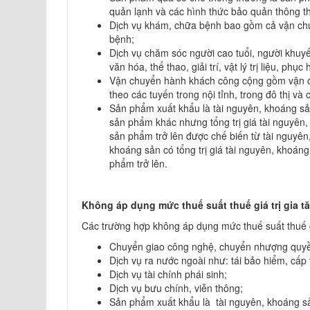
quản lạnh và các hình thức bảo quản thông t
Dịch vụ khám, chữa bệnh bao gồm cả vận ch
bệnh;
Dịch vụ chăm sóc người cao tuổi, người khuyế
văn hóa, thể thao, giải trí, vật lý trị liệu, ph
Vận chuyển hành khách công cộng gồm vận ch
theo các tuyến trong nội tỉnh, trong đô thị và
Sản phẩm xuất khẩu là tài nguyên, khoáng sả
sản phẩm khác nhưng tổng trị giá tài nguyên,
sản phẩm trở lên được chế biến từ tài nguyê
khoáng sản có tổng trị giá tài nguyên, khoán
phẩm trở lên.
Không áp dụng mức thuế suất thuế giá trị gia t
Các trường hợp không áp dụng mức thuế suất thuế gi
Chuyển giao công nghệ, chuyển nhượng quyền
Dịch vụ ra nước ngoài như: tái bảo hiểm, cấ
Dịch vụ tài chính phái sinh;
Dịch vụ bưu chính, viễn thông;
Sản phẩm xuất khẩu là tài nguyên, khoáng s