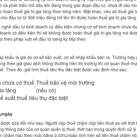
và phát triển mỏ dầu khí đang trong giai đoạn đầu tư, chưa đi vào ho
c hoàn thuế giá trị gia tăng theo từng năm. Mặt khác, nếu số thuế giá tr
o đầu tư từ 300 triệu đồng trở lên thì được hoàn thuế giá trị gia tăng
, nghề đầu tư kinh doanh có điều kiện nhưng cơ sở kinh doanh chưa đ
oanh có điều kiện thì sẽ không được hoàn thuế giá trị gia tăng mà đượ
 theo pháp luật về đầu tư sang kỳ tiếp theo
p khẩu là giá do cơ sở sản xuất, cơ sở nhập khẩu bán ra. Trường hợp 
g theo giá giao dịch thông thường trên thị trường thì cơ quan thuế th
ế. Theo đó, giá tính thuế tiêu thụ đặc biệt được xác định như sau:
n chưa có thuế
Thuế bảo vệ môi trường
-
gia tăng
(nếu có)
ế suất thuế tiêu thụ đặc biệt
%/ngày
 được sửa đổi như sau: Người nộp thuế chậm nộp tiền thuế so với thời
ong thông báo của cơ quan quản lý thuế, thời hạn trong quyết định xử lý
tiền chậm nộp theo mức bằng 0,03%/ngày tính trên số tiền thuế chậm n