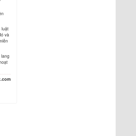
ền
 luật
đó và
miễn
 lang
hoạt
t.com