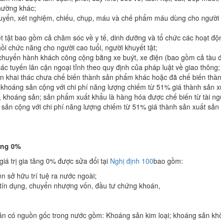
hường khác;
uyển, xét nghiệm, chiếu, chụp, máu và chế phẩm máu dùng cho người
t tật bao gồm cả chăm sóc về y tế, dinh dưỡng và tổ chức các hoạt độ
ục hồi chức năng cho người cao tuổi, người khuyết tật;
uyển hành khách công cộng bằng xe buýt, xe điện (bao gồm cả tàu đ
 các tuyến lân cận ngoại tỉnh theo quy định của pháp luật về giao thông;
n khai thác chưa chế biến thành sản phẩm khác hoặc đã chế biến thà
 khoáng sản cộng với chi phí năng lượng chiếm từ 51% giá thành sản x
n, khoáng sản; sản phẩm xuất khẩu là hàng hóa được chế biến từ tài n
g sản cộng với chi phí năng lượng chiếm từ 51% giá thành sản xuất sản
ăng 0%
á trị gia tăng 0% được sửa đổi tại
Nghị định 100
bao gồm:
 sở hữu trí tuệ ra nước ngoài;
p tín dụng, chuyển nhượng vốn, đầu tư chứng khoán,
ản có nguồn gốc trong nước gồm: Khoáng sản kim loại; khoáng sản kh