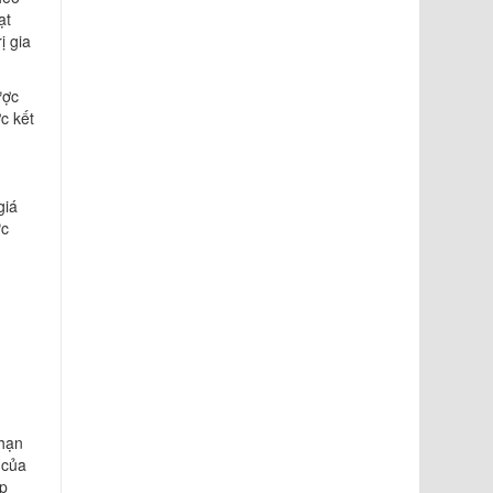
ạt
ị gia
.
ược
c kết
giá
ực
 hạn
 của
ộp