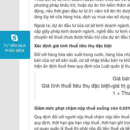
phương pháp khấu trừ, hoặc dự án tìm kiếm thăm dò 
động, nếu thời gian đầu tư từ 01 năm trở lên thì đượ
tăng lũy kế của hàng hóa, dịch vụ mua vào sử dụng ch
Ngoài ra, dự án đầu tư của cơ sở kinh doanh ngành
cấp giấy phép kinh doanh ngành, nghề đầu tư kinh d
chuyển số thuế chưa được khấu trừ của dự án đầu tư
Xác định giá tính thuế tiêu thụ đặc biệt
TƯ VẤN MUA
PHẦN MỀM
Đối với hàng hóa sản xuất trong nước, hàng hóa nhậ
bán của cơ sở sản xuất, cơ sở nhập khẩu bán ra khôn
hiện ấn định thuế theo quy định của Luật quản lý thu
Giá bá
Giá tính thuế tiêu thụ đặc biệt
=
giá trị 
1 + Thu
Giảm mức phạt chậm nộp thuế xuống còn 0,03
Quy định đối với người nộp thuế chậm nộp tiền thuế
quy định, thời hạn gia hạn nộp thuế, thời hạn ghi tr
cơ quan quản lý thuế thì phải nộp đủ tiền thuế và 