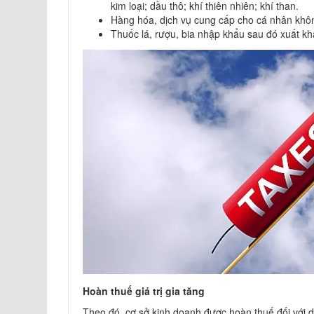
kim loại; dầu thô; khí thiên nhiên; khí than.
Hàng hóa, dịch vụ cung cấp cho cá nhân khôn
Thuốc lá, rượu, bia nhập khẩu sau đó xuất kh
Hoàn thuế giá trị gia tăng
Theo đó, cơ sở kinh doanh được hoàn thuế đối với d