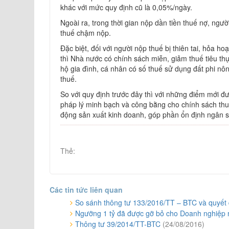
khác với mức quy định cũ là 0,05%/ngày.
Ngoài ra, trong thời gian nộp dần tiền thuế nợ, ng
thuế chậm nộp.
Đặc biệt, đối với người nộp thuế bị thiên tai, hỏa 
thì Nhà nước có chính sách miễn, giảm thuế tiêu thụ
hộ gia đình, cá nhân có số thuế sử dụng đất phi n
thuế.
So với quy định trước đây thì với những điểm mới đ
pháp lý minh bạch và công bằng cho chính sách thuế
động sản xuất kinh doanh, góp phần ổn định ngân 
Thẻ:
Các tin tức liên quan
So sánh thông tư 133/2016/TT – BTC và quyết
Ngưỡng 1 tỷ đã được gỡ bỏ cho Doanh nghiệp 
Thông tư 39/2014/TT-BTC
(24/08/2016)