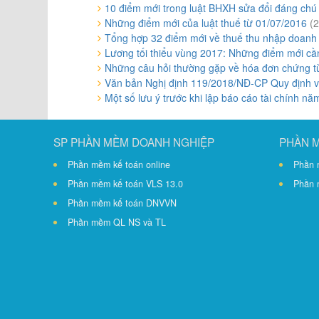
10 điểm mới trong luật BHXH sửa đổi đáng ch
Những điểm mới của luật thuế từ 01/07/2016
(
Tổng hợp 32 điểm mới về thuế thu nhập doan
Lương tối thiểu vùng 2017: Những điểm mới cần
Những câu hỏi thường gặp về hóa đơn chứng t
Văn bản Nghị định 119/2018/NĐ-CP Quy định v
Một số lưu ý trước khi lập báo cáo tài chính n
SP PHẦN MỀM DOANH NGHIỆP
PHẦN 
Phần mềm kế toán online
Phần 
Phần mềm kế toán VLS 13.0
Phần 
Phần mềm kế toán DNVVN
Phần mềm QL NS và TL