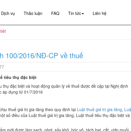
Dịch vụ
Thảo luận
FAQ
Tin tức
Liên hệ
tiết
nh 100/2016/NĐ-CP về thuế
277
ế tiêu thụ đặc biệt
iêu thụ đặc biệt và hoạt động quản lý về thuế được đề cập tại Nghị định
c áp dụng từ 01/7/2016
ịu thuế giá trị gia tăng theo quy định tại
Luật thuế giá trị gia tăng
,
Luậ
ột số điều của Luật thuế giá trị gia tăng, Luật thuế tiêu thụ đặc biệt và
m mới được làm sạch, phơi, sấy khô, bóc vỏ, tách hạt, cắt, ướp muối,